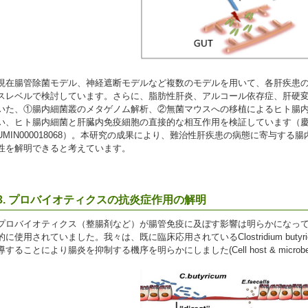
現在腸管除菌モデル、神経遮断モデルなど複数のモデルを用いて、各肝疾患
スレベルで検討しています。さらに、脂肪性肝炎、アルコール依存症、肝硬
いた、①腸内細菌叢のメタゲノム解析、②無菌マウスへの移植によるヒト腸
い、ヒト腸内細菌と肝臓内免疫細胞の直接的な相互作用を検証しています（慶應義
UMIN000018068）。本研究の成果により、難治性肝疾患の病態に寄与す
性を解明できると考えています。
3. プロバイオティクスの抗炎症作用の解明
プロバイオティクス（整腸剤など）が腸管免疫に及ぼす影響は明らかになっ
的に使用されていました。我々は、既に臨床応用されているClostridium butyr
導することにより腸炎を抑制する機序を明らかにしました(Cell host & microbe 