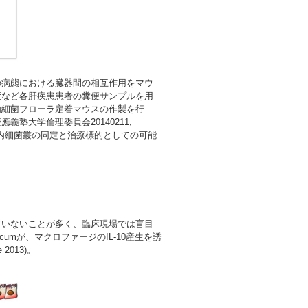
の病態における臓器間の相互作用をマウ
変など各肝疾患患者の糞便サンプルを用
内細菌フローラ定着マウスの作製を行
塾大学倫理委員会20140211,
る腸内細菌叢の同定と治療標的としての可能
ていないことが多く、臨床現場では盲目
icumが、マクロファージのIL-10産生を誘
2013)。