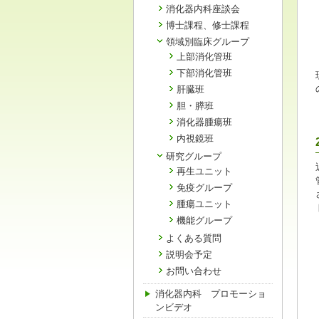
消化器内科座談会
博士課程、修士課程
領域別臨床グループ
上部消化管班
下部消化管班
肝臓班
胆・膵班
消化器腫瘍班
内視鏡班
研究グループ
再生ユニット
免疫グループ
腫瘍ユニット
機能グループ
よくある質問
説明会予定
お問い合わせ
消化器内科 プロモーショ
ンビデオ