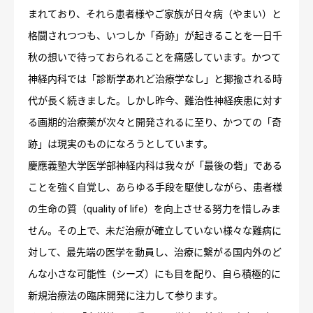
まれており、それら患者様やご家族が日々病（やまい）と
格闘されつつも、いつしか「奇跡」が起きることを一日千
秋の想いで待っておられることを痛感しています。かつて
神経内科では「診断学あれど治療学なし」と揶揄される時
代が長く続きました。しかし昨今、難治性神経疾患に対す
る画期的治療薬が次々と開発されるに至り、かつての「奇
跡」は現実のものになろうとしています。
慶應義塾大学医学部神経内科は我々が「最後の砦」である
ことを強く自覚し、あらゆる手段を駆使しながら、患者様
の生命の質（quality of life）を向上させる努力を惜しみま
せん。その上で、未だ治療が確立していない様々な難病に
対して、最先端の医学を動員し、治療に繋がる国内外のど
んな小さな可能性（シーズ）にも目を配り、自ら積極的に
新規治療法の臨床開発に注力して参ります。