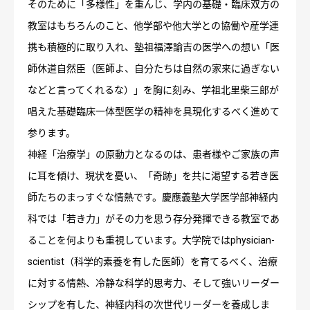
そのために「多様性」を重んじ、学内の基礎・臨床双方の
教室はもちろんのこと、他学部や他大学との協働や産学連
携も積極的に取り入れ、塾祖福澤諭吉の医学への想い「医
師休道自然臣（医師よ、自分たちは自然の家来に過ぎない
などと言ってくれるな）」を胸に刻み、学祖北里柴三郎が
唱えた基礎臨床一体型医学の精神を具現化するべく進めて
参ります。
神経「治療学」の原動力となるのは、患者様やご家族の声
に耳を傾け、現状を憂い、「奇跡」を共に渇望する若き医
師たちのまっすぐな情熱です。慶應義塾大学医学部神経内
科では「若き力」がその力を思う存分発揮できる教室であ
ることを何よりも重視しています。大学院ではphysician-
scientist（科学的素養を有した医師）を育てるべく、治療
に対する情熱、冷静な科学的思考力、そして強いリーダー
シップを有した、神経内科の次世代リーダーを養成しま