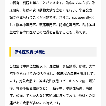
の習得・判読を学ぶことができます。臨床のみならず，臨
床研究，基礎研究（動物実験を含む）を行い，学会発表，
論文作成も行うことが可能です。さらに、subspecialtyと
して脳卒中専門医、頭痛専門医、認知症専門医、臨床神経
生理学会専門医などの取得を目指すことも可能です。
専修医教育の特徴
当教室は中原仁教授以下、准教授、専任講師、助教、大学
院生をあわせて約40名を擁し、40床程の病床を管理してい
ます。対象疾患は、神経変性疾患（パーキンソン病、認知
症、脊髄小脳変性症など）、脳卒中、脱髄性疾患、感染
症、頭痛、てんかんなど広範囲に渡っており、他科との関
連がある疾患が多いのも特徴です。