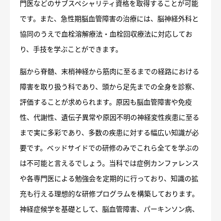
門医などのサブスペシャリティ資格を取得することが可能
です。また、急性期脳血管障害の治療には、脳神経外科と
協同のうえで血栓溶解療法・血栓回収療法に対応してお
り、手技を学ぶことができます。
脳から脊髄、末梢神経から筋肉に至るまでの経路における
障害を取り扱う科であり、頭から足先までの全身を診察、
評価することが求められます。原因も脳血管障害や免疫
性、代謝性、遺伝子異常や原因不明の神経変性疾患に至る
まで実に多彩であり、多数の疾患に対する幅広い知識が必
要です。ベッドサイドでの研修のみでこれら全てを学ぶの
は不可能と言えるでしょう。当科では症例カンファレンス
や各専門医による勉強会を定期的に行っており、知識の拡
充も行える理想的な研修プログラムを構築しております。
神経症候学を基礎として、脳血管障害、パーキンソン病、