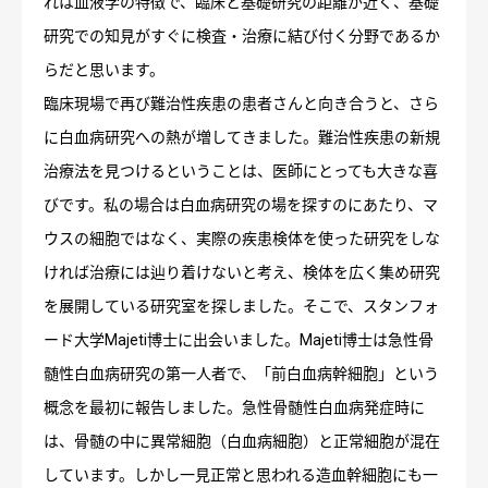
れは血液学の特徴で、臨床と基礎研究の距離が近く、基礎
研究での知見がすぐに検査・治療に結び付く分野であるか
らだと思います。
臨床現場で再び難治性疾患の患者さんと向き合うと、さら
に白血病研究への熱が増してきました。難治性疾患の新規
治療法を見つけるということは、医師にとっても大きな喜
びです。私の場合は白血病研究の場を探すのにあたり、マ
ウスの細胞ではなく、実際の疾患検体を使った研究をしな
ければ治療には辿り着けないと考え、検体を広く集め研究
を展開している研究室を探しました。そこで、スタンフォ
ード大学Majeti博士に出会いました。Majeti博士は急性骨
髄性白血病研究の第一人者で、「前白血病幹細胞」という
概念を最初に報告しました。急性骨髄性白血病発症時に
は、骨髄の中に異常細胞（白血病細胞）と正常細胞が混在
しています。しかし一見正常と思われる造血幹細胞にも一