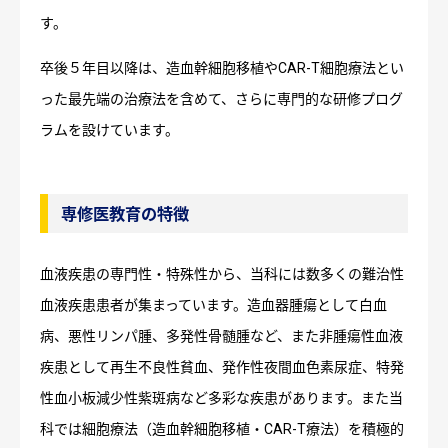
す。
卒後５年目以降は、造血幹細胞移植やCAR-T細胞療法とい
った最先端の治療法を含めて、さらに専門的な研修プログ
ラムを設けています。
専修医教育の特徴
血液疾患の専門性・特殊性から、当科には数多くの難治性
血液疾患患者が集まっています。造血器腫瘍として白血
病、悪性リンパ腫、多発性骨髄腫など、また非腫瘍性血液
疾患として再生不良性貧血、発作性夜間血色素尿症、特発
性血小板減少性紫斑病など多彩な疾患があります。また当
科では細胞療法（造血幹細胞移植・CAR-T療法）を積極的