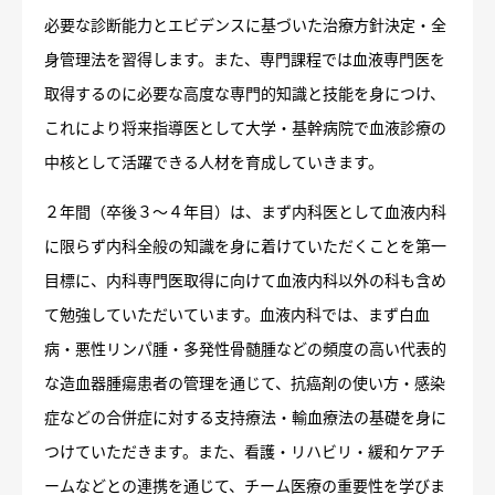
必要な診断能力とエビデンスに基づいた治療方針決定・全
身管理法を習得します。また、専門課程では血液専門医を
取得するのに必要な高度な専門的知識と技能を身につけ、
これにより将来指導医として大学・基幹病院で血液診療の
中核として活躍できる人材を育成していきます。
２年間（卒後３～４年目）は、まず内科医として血液内科
に限らず内科全般の知識を身に着けていただくことを第一
目標に、内科専門医取得に向けて血液内科以外の科も含め
て勉強していただいています。血液内科では、まず白血
病・悪性リンパ腫・多発性骨髄腫などの頻度の高い代表的
な造血器腫瘍患者の管理を通じて、抗癌剤の使い方・感染
症などの合併症に対する支持療法・輸血療法の基礎を身に
つけていただきます。また、看護・リハビリ・緩和ケアチ
ームなどとの連携を通じて、チーム医療の重要性を学びま