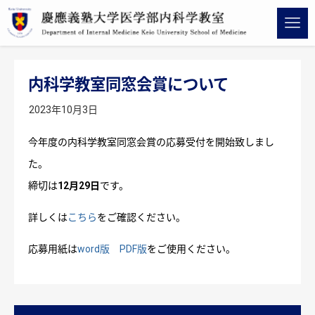
内科学教室同窓会賞について
2023年10月3日
今年度の内科学教室同窓会賞の応募受付を開始致しまし
た。
締切は
12月29日
です。
詳しくは
こちら
をご確認ください。
応募用紙は
word版
PDF版
をご使用ください。